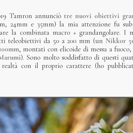
2019 Tamron annunciò
tre nuovi obiettivi gra
m, 24mm e 35mm) la mia attenzione fu subit
are la combinata macro + grandangolare. I mi
tti teleobiettivi da 50 a 200 mm (un
Nikkor 
 100mm
, montati con elicoide di messa a fuoco,
 Marumi
). Sono molto soddisfatto di questi qua
 realtà con il proprio carattere (ho pubblic