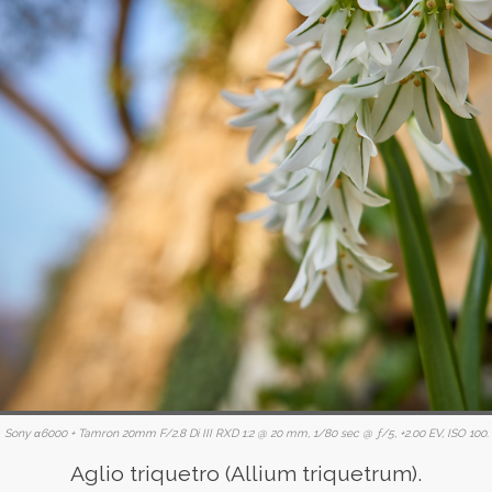
Sony α6000 + Tamron 20mm F/2.8 Di III RXD 1:2 @ 20 mm, 1/80 sec @ ƒ/5, +2.00 EV, ISO 100.
Aglio triquetro (Allium triquetrum).