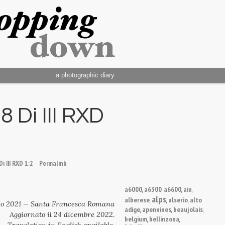
a photographic diary
 Di III RXD
 III RXD 1:2
-
Permalink
a6000
a6300
a6600
ain
,
,
,
,
alps
alberese
alserio
alto
,
,
,
o 2021 — Santa Francesca Romana
adige
apennines
beaujolais
,
,
,
Aggiornato il 24 dicembre 2022.
belgium
bellinzona
,
,
Translation in
English
available.