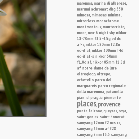
marina di alberese
maremma
,
,
marumi achromat dhg 330
,
mimosa
mimosas
minimal
,
,
,
mirrorless
monochrome
,
,
mont ventoux
montecristo
,
,
moon
nex-6
night sky
nikkor
,
,
,
18-70mm f3.5-4.5g ed dx
af-s
nikkor 180mm f2.8n
,
ed-if af
nikkor 300mm f4d
,
ed-if af-s
nikkor 50mm
,
f1.8d af
nikkor 85mm f1.8d
,
af
notre-dame de lure
,
,
oltregiogo
oltrepo
,
,
orbetello
parco del
,
marguareis
parco regionale
,
della maremma
patanella
,
,
piani di praglia
piemonte
,
,
places
provence
,
,
punta falcone
queyras
roya
,
,
,
saint geniez
saint-honorat
,
,
samyang 12mm f2 ncs cs
,
samyang 35mm af f28
,
samyang 8mm f3.5
samyang
,