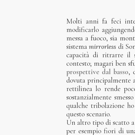
Molti anni fa feci int
modificarlo aggiungend
messa a fuoco, sia mont
sistema
di Son
mirrorless
capacità di ritrarre i
contesto; magari ben sf
prospettive dal basso
, 
dovuta principalmente a
rettilinea lo rende po
sostanzialmente smesso
qualche tribolazione ho
questo scenario.
Un altro tipo di scatto 
per esempio fiori di un