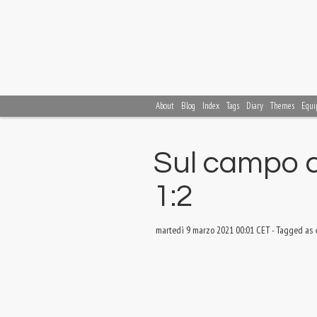
About
Blog
Index
Tags
Diary
Themes
Equi
Sul campo c
1:2
martedì 9 marzo 2021 00:01 CET
-
Tagged as