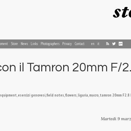
pment
Store
News
Links
Photographers
Privacy
Contact
en
it
on il Tamron 20mm F/2.8
equipment
,
esercizi genovesi
,
field notes
,
flowers
,
liguria
,
macro
,
tamron 20mm F2.8 Di
Martedì 9 marz