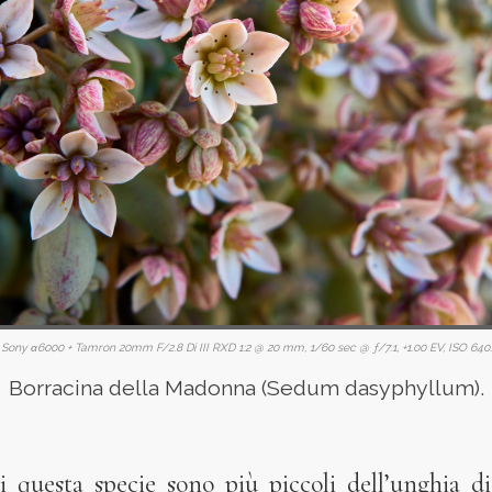
Sony α6000 + Tamron 20mm F/2.8 Di III RXD 1:2 @ 20 mm, 1/60 sec @ ƒ/7.1, +1.00 EV, ISO 640.
Borracina della Madonna (Sedum dasyphyllum).
di questa specie sono più piccoli dell’unghia 