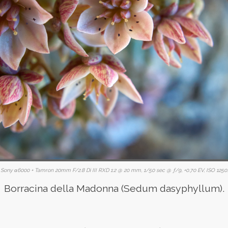
Sony α6000 + Tamron 20mm F/2.8 Di III RXD 1:2 @ 20 mm, 1/50 sec @ ƒ/9, +0.70 EV, ISO 1250.
Borracina della Madonna (Sedum dasyphyllum).