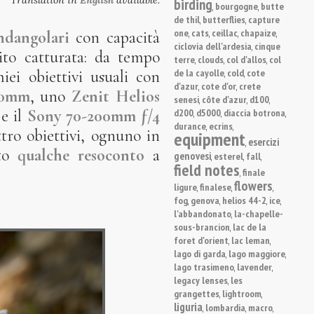
birding
bourgogne
butte
,
,
de thil
butterflies
capture
,
,
one
cats
ceillac
chapaize
ndangolari
con capacità
,
,
,
,
ciclovia dell'ardesia
cinque
,
o catturata: da tempo
terre
clouds
col d'allos
col
,
,
,
de la cayolle
cold
cote
ei obiettivi usuali con
,
,
d'azur
cote d'or
crete
,
,
50mm
, uno
Zenit Helios
senesi
côte d'azur
d100
,
,
,
 e il
Sony 70-200mm ƒ/4
d200
d5000
diaccia botrona
,
,
,
durance
ecrins
,
,
ttro obiettivi, ognuno in
equipment
esercizi
,
ato
qualche resoconto
a
genovesi
esterel
fall
,
,
,
field notes
finale
,
flowers
ligure
finalese
,
,
,
fog
genova
helios 44-2
ice
,
,
,
,
l'abbandonato
la-chapelle-
,
sous-brancion
lac de la
,
foret d'orient
lac leman
,
,
lago di garda
lago maggiore
,
,
lago trasimeno
lavender
,
,
legacy lenses
les
,
grangettes
lightroom
,
,
liguria
lombardia
macro
,
,
,