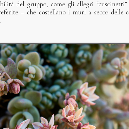
ilità del gruppo; come gli allegri “cuscinetti
eferite – che costellano i muri a secco delle
c
.