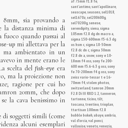
af 75mm f1.8 fe
,
sant'antimo
sant'apollinare
,
,
seascape
seasons
sel1018
,
,
,
sel1670z
sel200600g
,
,
8mm, sia provando a
sel70200g
senese
,
,
e la distanza minima di
serendipity
siena
sigma
,
,
105mm f2.8 dg dn macro a
,
a fuoco quando passai al
sigma 150-600mm f5-6.3 dg
mi allettava per la
ose-up
os hsm c
sigma 18-50mm
,
f2.8 dc dn c
sigma 30mm
,
to, ma ambientato in un
f2.8 dn a
snow
sony e 10-
,
,
e avevo in mente erano
le
18mm f4 oss
sony fe 200-
,
600 mm f5.6-6.3 g oss
sony
,
 La scelta del
era
fish-eye
fe 70-200mm f4 g oss
sony
,
co, ma la proiezione non
zeiss vario-tessar t e 16-
70mm f4
stolen photos
nze; ragione per cui ho
,
,
switzerland
tamron 20mm
,
o Tamron 20mm, che dopo
F2.8 Di III RXD 1:2
tanneron
,
,
tartonne
ticino
tilt
 se la cava benissimo in
,
,
,
toscana
trentino
trioplan
,
,
,
ttartisan 100mm f2.8
 di soggetti simili (come
bubble bokeh
ubaye
umbria
,
,
,
val d'orcia
val ponci
,
,
videnza alcuni esemplari
vallouise
veneto
venezia
,
,
,