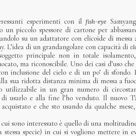
eressanti esperimenti con il
Samyang 
fish-eye
o un piccolo spessore di cartone per abbassar
andolo su un adattatore con elicoide di messa 
y. L’idea di un grandangolare con capacità di
cl
l soggetto principale non in totale isolamen
uocato, ma riconoscibile. Uno dei casi d’uso ch
con inclusione del cielo e di un po’ di sfondo.
lla sua ridotta distanza minima di messa a fuo
co utilizzabile in un gran numero di circosta
 di usarlo e alla fine l’ho venduto. Il nuov
 acquistato e che sto usando da qualche mese,
a cui sono interessato è quello di una moltitudine
a stessa specie) in cui si vogliono mettere in e