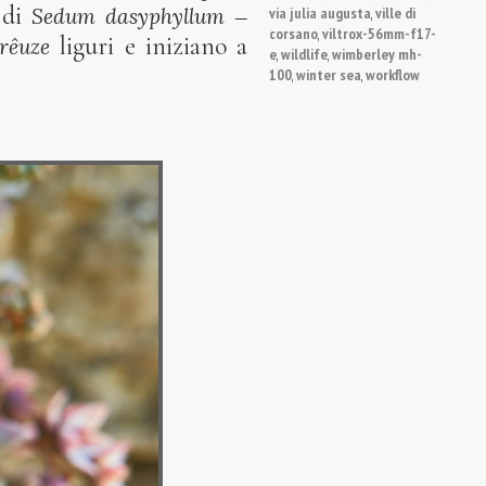
” di
–
via julia augusta
ville di
Sedum dasyphyllum
,
corsano
viltrox-56mm-f17-
,
liguri e iniziano a
rêuze
e
wildlife
wimberley mh-
,
,
100
winter sea
workflow
,
,